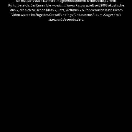
Ich realisiere auch kleinere Imageproduktionen & Videoclips für den
Kulturbereich. Das Ensemble
musik mit herrn karger
spielt seit 2008 akustische
Musik, die sich zwischen Klassik, Jazz, Weltmusik & Pop verorten lässt. Dieses
Video wurde im Zuge des Crowdfundings für das neue Album
Karger 4
mit
startnext.de
produziert.