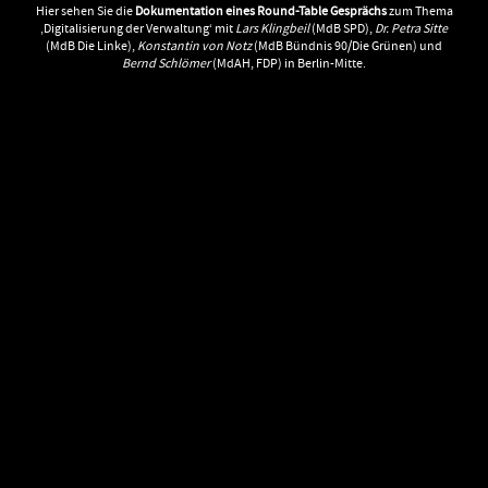
Hier sehen Sie die
Dokumentation eines Round-Table Gesprächs
zum Thema
‚Digitalisierung der Verwaltung‘ mit
Lars Klingbeil
(MdB SPD),
Dr. Petra Sitte
(MdB Die Linke),
Konstantin von Notz
(MdB Bündnis 90/Die Grünen) und
Bernd Schlömer
(MdAH, FDP) in Berlin-Mitte.