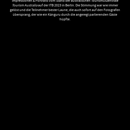
Impressionen & Portraits vom Stand der australischen Tourismuszentrale
Tourism Australia
auf der ITB 2023 in Berlin. Die Stimmung war wie immer
gelöst und die Teilnehmer bester Laune, die auch sofort auf den Fotografen
übersprang, der wie ein Känguru durch die angeregt parlierenden Gäste
hüpfte.