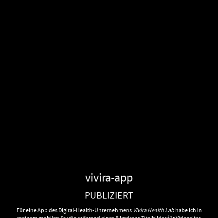
vivira-app
PUBLIZIERT
Für eine App des Digital-Health-Unternehmens
Vivira Health Lab
habe ich in