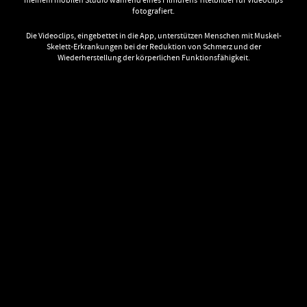
meinem mobilen Studio während eines Filmdrehs Titelbilder für Videoclips
fotografiert.
Die Videoclips, eingebettet in die App, unterstützen Menschen mit Muskel-
Skelett-Erkrankungen bei der Reduktion von Schmerz und der
Wiederherstellung der körperlichen Funktionsfähigkeit.