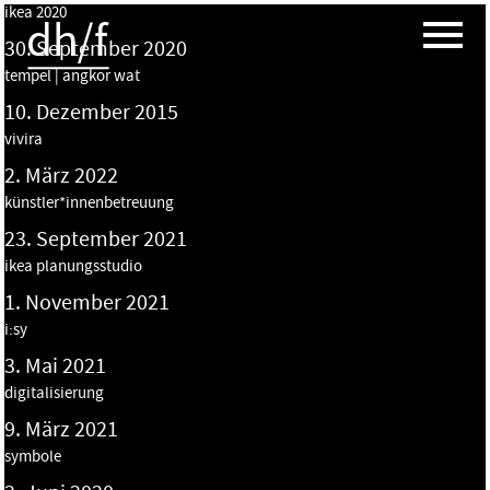
ikea 2020
30. September 2020
tempel | angkor wat
10. Dezember 2015
vivira
2. März 2022
künstler*innenbetreuung
23. September 2021
ikea planungsstudio
1. November 2021
i:sy
3. Mai 2021
digitalisierung
9. März 2021
symbole