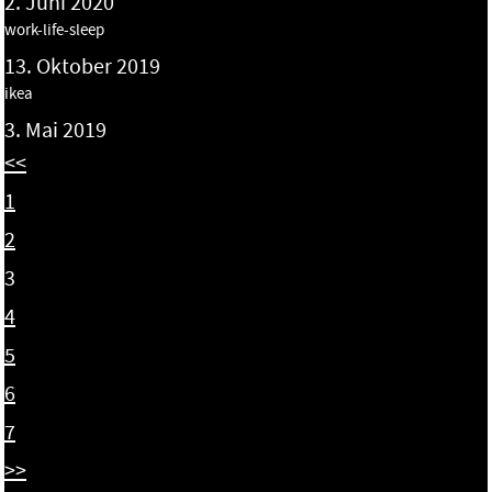
2. Juni 2020
work-life-sleep
13. Oktober 2019
ikea
3. Mai 2019
<<
1
2
3
4
5
6
7
>>